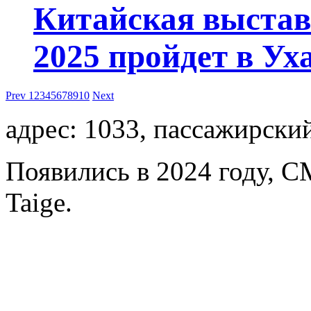
Китайская выстав
2025 пройдет в Уха
Prev
1
2
3
4
5
6
7
8
9
10
Next
адрес: 1033, пассажирски
Появились в 2024 году, C
Taige.