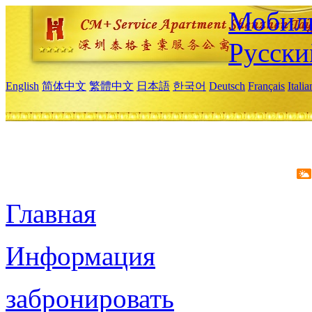
Мобиль
Русски
English
简体中文
繁體中文
日本語
한국어
Deutsch
Français
Itali
Главная
Информация
забронировать