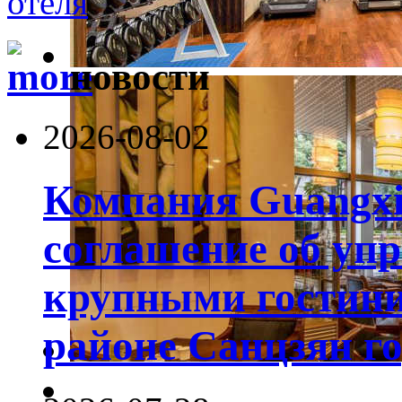
новости
2026-08-02
Компания Guangxi
соглашение об уп
крупными гостин
районе Санцзян г