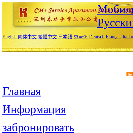
Мобиль
Русски
English
简体中文
繁體中文
日本語
한국어
Deutsch
Français
Itali
Главная
Информация
забронировать