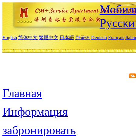
Мобиль
Русски
English
简体中文
繁體中文
日本語
한국어
Deutsch
Français
Itali
Главная
Информация
забронировать