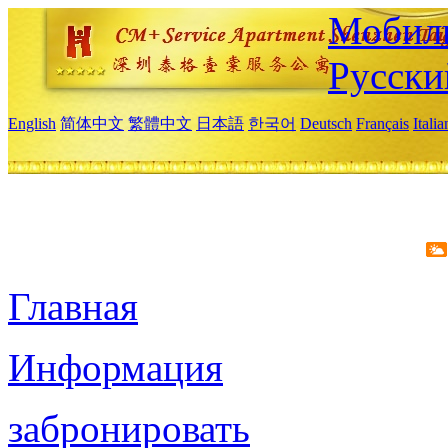
Мобиль
Русски
English
简体中文
繁體中文
日本語
한국어
Deutsch
Français
Itali
Главная
Информация
забронировать