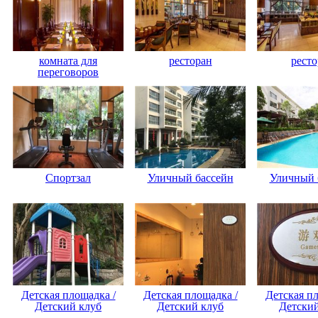
комната для
ресторан
ресто
переговоров
Спортзал
Уличный бассейн
Уличный 
Детская площадка /
Детская площадка /
Детская пл
Детский клуб
Детский клуб
Детский