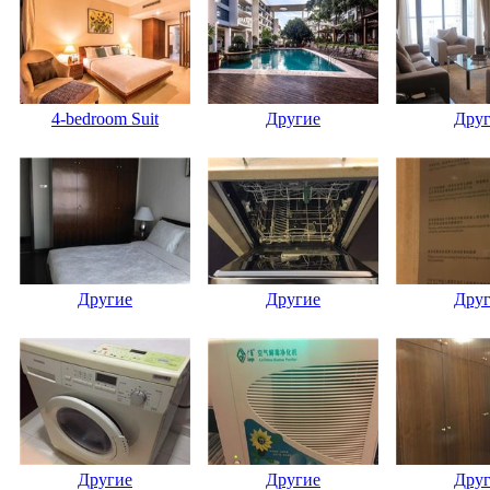
4-bedroom Suit
Другие
Дру
Другие
Другие
Дру
Другие
Другие
Дру