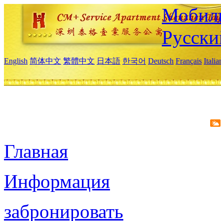
Мобиль
Русски
English
简体中文
繁體中文
日本語
한국어
Deutsch
Français
Itali
Главная
Информация
забронировать