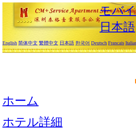
モバイ
日本語
English
简体中文
繁體中文
日本語
한국어
Deutsch
Français
Itali
ホーム
ホテル詳細