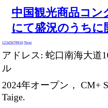
中国観光商品コン
にて盛況のうちに
1
2
3
4
5
6
7
8
9
10
Next
アドレス: 蛇口南海大道
ル
2024年オープン， CM+ Servi
Taige.