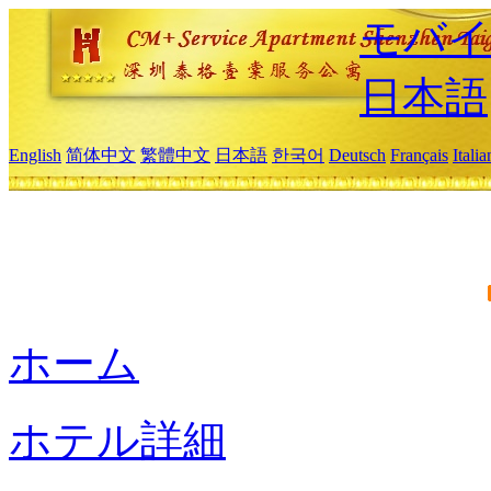
モバイ
日本語
English
简体中文
繁體中文
日本語
한국어
Deutsch
Français
Itali
ホーム
ホテル詳細