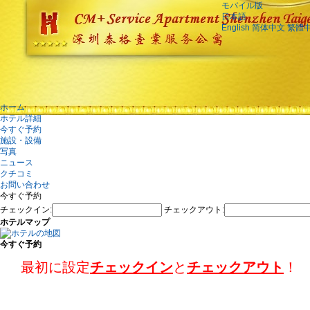
モバイル版
日本語
English
简体中文
繁體
ホーム
ホテル詳細
今すぐ予約
施設・設備
写真
ニュース
クチコミ
お問い合わせ
今すぐ予約
チェックイン:
チェックアウト:
ホテルマップ
今すぐ予約
最初に設定
チェックイン
と
チェックアウト
！