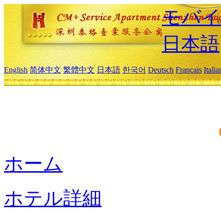
モバイ
日本語
English
简体中文
繁體中文
日本語
한국어
Deutsch
Français
Itali
ホーム
ホテル詳細