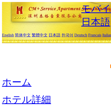
モバイ
日本語
English
简体中文
繁體中文
日本語
한국어
Deutsch
Français
Itali
ホーム
ホテル詳細