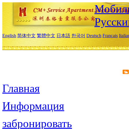
Мобиль
Русски
English
简体中文
繁體中文
日本語
한국어
Deutsch
Français
Itali
Главная
Информация
забронировать