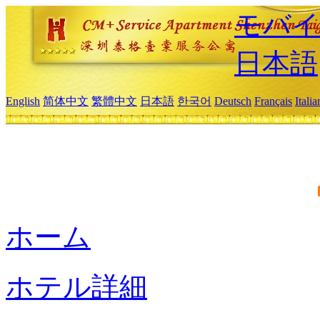
モバイ
日本語
English
简体中文
繁體中文
日本語
한국어
Deutsch
Français
Itali
ホーム
ホテル詳細