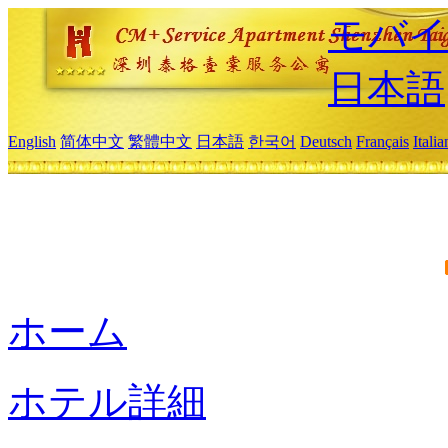
モバイ
日本語
English
简体中文
繁體中文
日本語
한국어
Deutsch
Français
Itali
ホーム
ホテル詳細