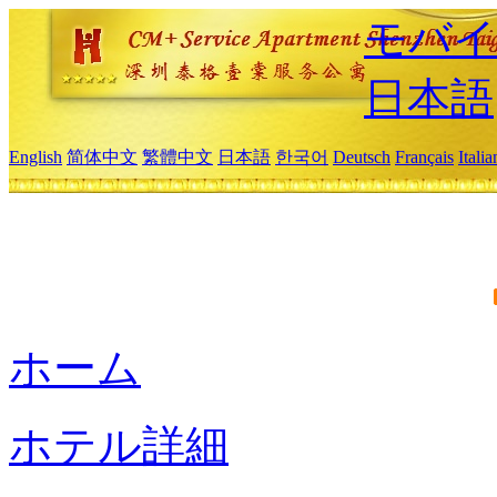
モバイ
日本語
English
简体中文
繁體中文
日本語
한국어
Deutsch
Français
Itali
ホーム
ホテル詳細