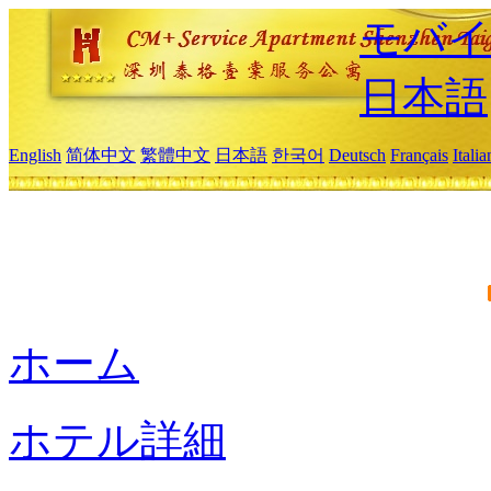
モバイ
日本語
English
简体中文
繁體中文
日本語
한국어
Deutsch
Français
Itali
ホーム
ホテル詳細