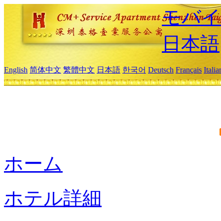
モバイ
日本語
English
简体中文
繁體中文
日本語
한국어
Deutsch
Français
Itali
ホーム
ホテル詳細