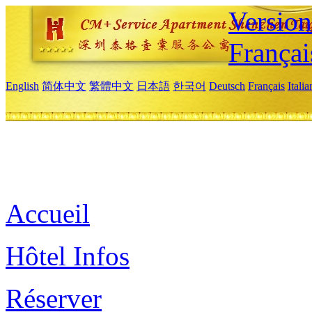
Versio
Françai
English
简体中文
繁體中文
日本語
한국어
Deutsch
Français
Itali
Accueil
Hôtel Infos
Réserver