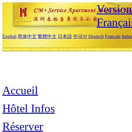
Versio
Françai
English
简体中文
繁體中文
日本語
한국어
Deutsch
Français
Itali
Accueil
Hôtel Infos
Réserver