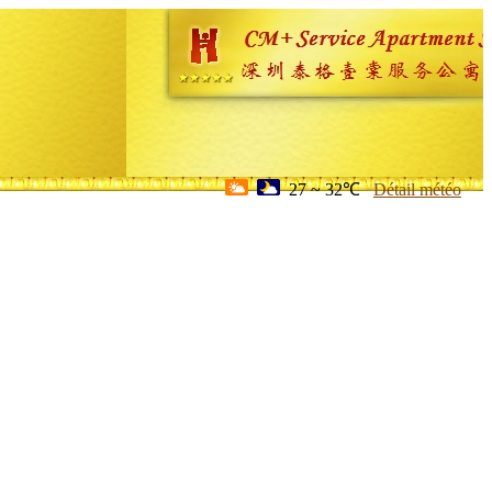
27 ~ 32℃
Détail météo