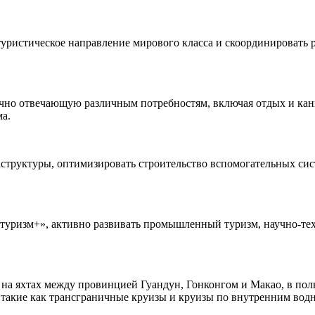
уристическое направление мирового класса и скоординировать р
очно отвечающую различным потребностям, включая отдых и кан
ма.
структуры, оптимизировать строительство вспомогательных сис
уризм+», активно развивать промышленный туризм, научно-техн
а яхтах между провинцией Гуандун, Гонконгом и Макао, в полн
, такие как трансграничные круизы и круизы по внутренним вод