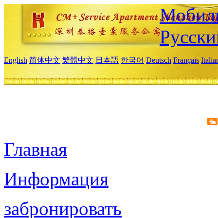
Мобиль
Русски
English
简体中文
繁體中文
日本語
한국어
Deutsch
Français
Itali
Главная
Информация
забронировать