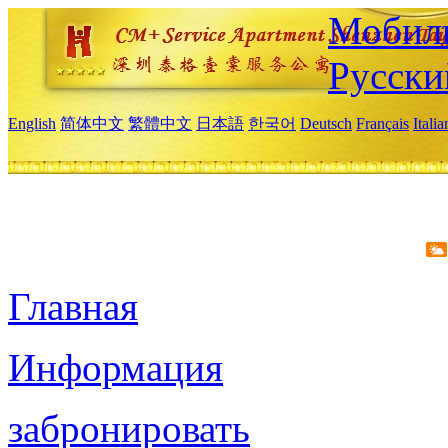
Мобиль
Русски
English
简体中文
繁體中文
日本語
한국어
Deutsch
Français
Itali
Главная
Информация
забронировать