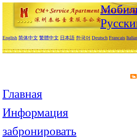
Мобиль
Русски
English
简体中文
繁體中文
日本語
한국어
Deutsch
Français
Itali
Главная
Информация
забронировать