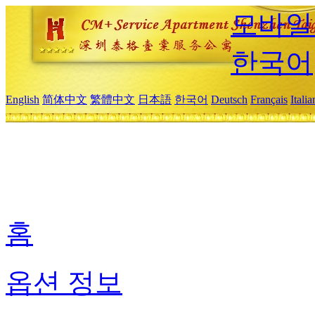
모바일
한국어
English
简体中文
繁體中文
日本語
한국어
Deutsch
Français
Itali
홈
옵션 정보