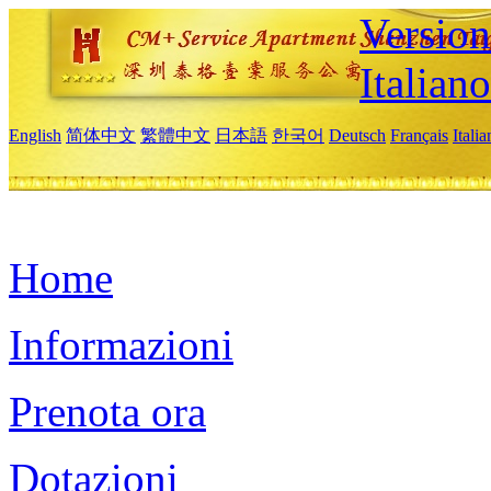
Version
Italiano
English
简体中文
繁體中文
日本語
한국어
Deutsch
Français
Itali
Home
Informazioni
Prenota ora
Dotazioni