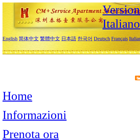
Version
Italiano
English
简体中文
繁體中文
日本語
한국어
Deutsch
Français
Itali
Home
Informazioni
Prenota ora