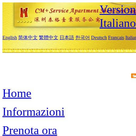
Version
Italiano
English
简体中文
繁體中文
日本語
한국어
Deutsch
Français
Itali
Home
Informazioni
Prenota ora