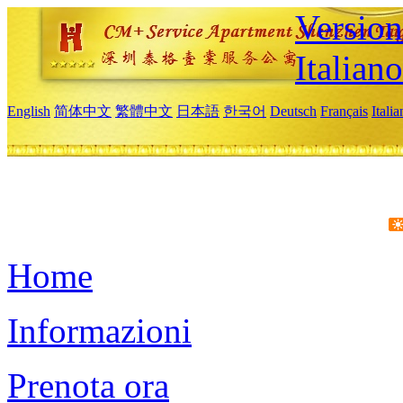
Version
Italiano
English
简体中文
繁體中文
日本語
한국어
Deutsch
Français
Itali
Home
Informazioni
Prenota ora