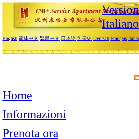
Version
Italiano
English
简体中文
繁體中文
日本語
한국어
Deutsch
Français
Itali
Home
Informazioni
Prenota ora