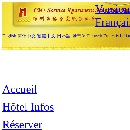
Versio
Françai
English
简体中文
繁體中文
日本語
한국어
Deutsch
Français
Itali
Accueil
Hôtel Infos
Réserver