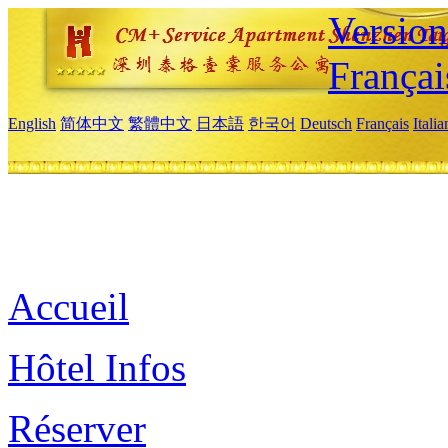
Versio
Françai
English
简体中文
繁體中文
日本語
한국어
Deutsch
Français
Itali
Accueil
Hôtel Infos
Réserver