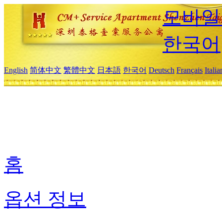
모바일
한국어
English
简体中文
繁體中文
日本語
한국어
Deutsch
Français
Itali
홈
옵션 정보