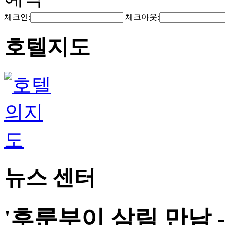
체크인:
체크아웃:
호텔지도
뉴스 센터
'후룬부이 삼림 만남 