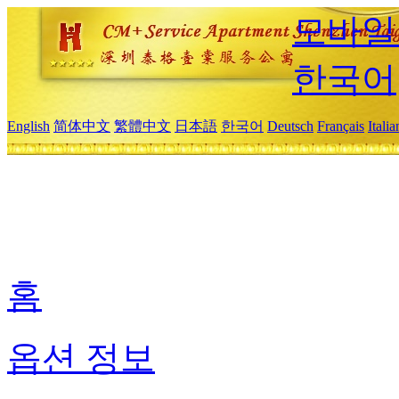
모바일
한국어
English
简体中文
繁體中文
日本語
한국어
Deutsch
Français
Itali
홈
옵션 정보