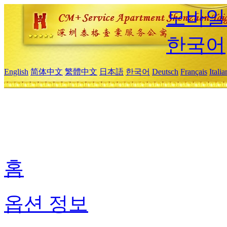
모바일
한국어
English
简体中文
繁體中文
日本語
한국어
Deutsch
Français
Itali
홈
옵션 정보