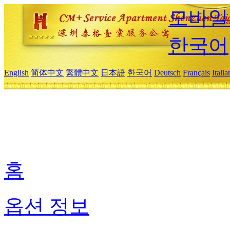
모바일
한국어
English
简体中文
繁體中文
日本語
한국어
Deutsch
Français
Itali
홈
옵션 정보