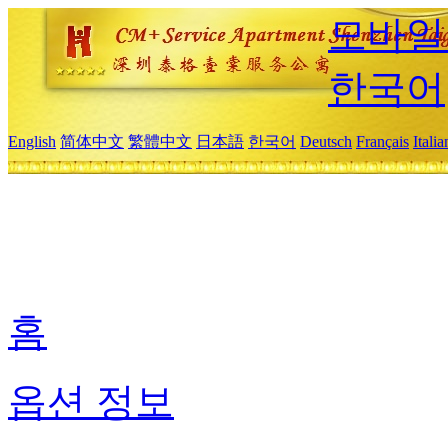
모바일
한국어
English
简体中文
繁體中文
日本語
한국어
Deutsch
Français
Itali
홈
옵션 정보