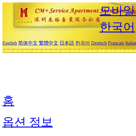
모바일
한국어
English
简体中文
繁體中文
日本語
한국어
Deutsch
Français
Itali
홈
옵션 정보