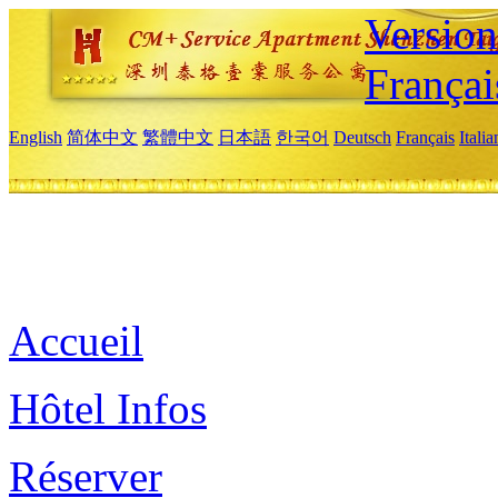
Versio
Françai
English
简体中文
繁體中文
日本語
한국어
Deutsch
Français
Itali
Accueil
Hôtel Infos
Réserver