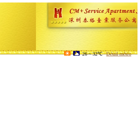
26 ~ 32℃
Détail météo