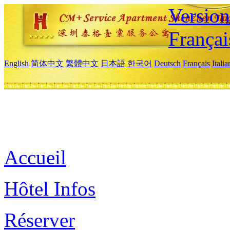
Versio
Françai
English
简体中文
繁體中文
日本語
한국어
Deutsch
Français
Itali
Accueil
Hôtel Infos
Réserver