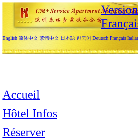
Versio
Françai
English
简体中文
繁體中文
日本語
한국어
Deutsch
Français
Itali
Accueil
Hôtel Infos
Réserver