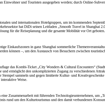
lt an Einwohner und Touristen ausgegeben werden; durch Online-Subven
tionalen und internationalen Hotelgruppen, um im kommenden September 
rkehrssektor hat DiDi seinen Leitfaden „Smooth Travel in Shanghai 2.0“
ösung für die Reiseplanung und die gesamte Mobilität vor Ort geboten.
wichtige Einkaufszonen in ganz Shanghai sommerliche Themenveranstal
 werden können –, um den Austausch von Besuchern zwischen touristisc
er Auflage das Kombi-Ticket „City Wonders & Cultural Encounters“ (Sta
rte und ermöglicht den unkomplizierten Zugang zu verschiedenen Attrak
r Stempel sammeln und gegen limitierte Kultur- und Kreativgeschenke e
 interaktive Weise.
m eine Zusammenarbeit mit führenden Technologieunternehmen, um „Tr
ebnis rund um den Kulturtourismus und den damit verbundenen Konsum 