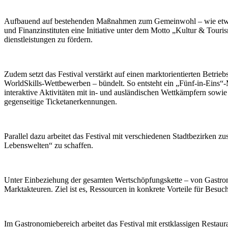
Aufbauend auf bestehenden Maßnahmen zum Gemeinwohl – wie etwa ermä
und Finanzinstituten eine Initiative unter dem Motto „Kultur & Tour
dienstleistungen zu fördern.
Zudem setzt das Festival verstärkt auf einen marktorientierten Betri
WorldSkills-Wettbewerben – bündelt. So entsteht ein „Fünf-in-Eins“
interaktive Aktivitäten mit in- und ausländischen Wettkämpfern sowi
gegenseitige Ticketanerkennungen.
Parallel dazu arbeitet das Festival mit verschiedenen Stadtbezirken 
Lebenswelten“ zu schaffen.
Unter Einbeziehung der gesamten Wertschöpfungskette – von Gastrono
Marktakteuren. Ziel ist es, Ressourcen in konkrete Vorteile für Besu
Im Gastronomiebereich arbeitet das Festival mit erstklassigen Resta