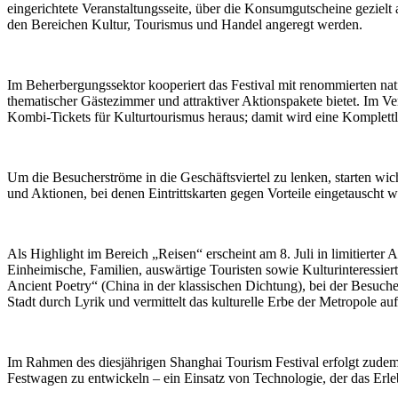
eingerichtete Veranstaltungsseite, über die Konsumgutscheine gezie
den Bereichen Kultur, Tourismus und Handel angeregt werden.
Im Beherbergungssektor kooperiert das Festival mit renommierten na
thematischer Gästezimmer und attraktiver Aktionspakete bietet. Im Ve
Kombi-Tickets für Kulturtourismus heraus; damit wird eine Komplettl
Um die Besucherströme in die Geschäftsviertel zu lenken, starten 
und Aktionen, bei denen Eintrittskarten gegen Vorteile eingetauscht
Als Highlight im Bereich „Reisen“ erscheint am 8. Juli in limitiert
Einheimische, Familien, auswärtige Touristen sowie Kulturinteressie
Ancient Poetry“ (China in der klassischen Dichtung), bei der Besuche
Stadt durch Lyrik und vermittelt das kulturelle Erbe der Metropole auf
Im Rahmen des diesjährigen Shanghai Tourism Festival erfolgt zude
Festwagen zu entwickeln – ein Einsatz von Technologie, der das Erl