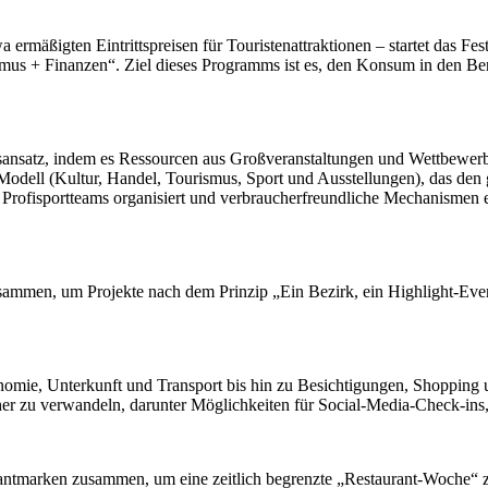
ßigten Eintrittspreisen für Touristenattraktionen – startet das Fes
ismus + Finanzen“. Ziel dieses Programms ist es, den Konsum in den Be
ebsansatz, indem es Ressourcen aus Großveranstaltungen und Wettbewerb
-Modell (Kultur, Handel, Tourismus, Sport und Ausstellungen), das den
e Profisportteams organisiert und verbraucherfreundliche Mechanismen
zusammen, um Projekte nach dem Prinzip „Ein Bezirk, ein Highlight-Even
mie, Unterkunft und Transport bis hin zu Besichtigungen, Shopping un
cher zu verwandeln, darunter Möglichkeiten für Social-Media-Check-ins,
urantmarken zusammen, um eine zeitlich begrenzte „Restaurant-Woche“ z