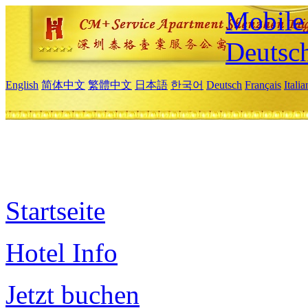
Mobile 
Deutsc
English
简体中文
繁體中文
日本語
한국어
Deutsch
Français
Itali
Startseite
Hotel Info
Jetzt buchen