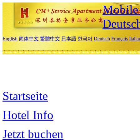
Mobile 
Deutsc
English
简体中文
繁體中文
日本語
한국어
Deutsch
Français
Itali
Startseite
Hotel Info
Jetzt buchen