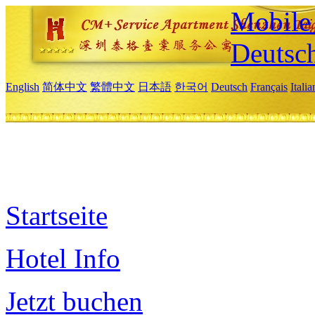
Mobile 
Deutsc
English
简体中文
繁體中文
日本語
한국어
Deutsch
Français
Itali
Startseite
Hotel Info
Jetzt buchen