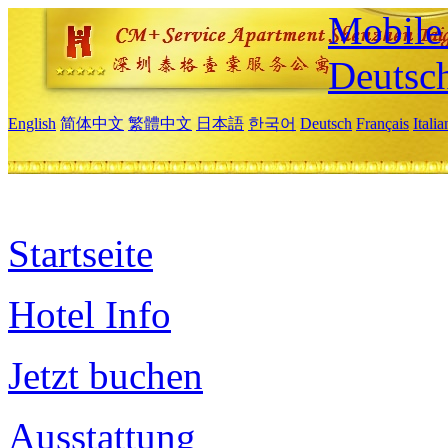
Mobile 
Deutsc
English
简体中文
繁體中文
日本語
한국어
Deutsch
Français
Itali
Startseite
Hotel Info
Jetzt buchen
Ausstattung