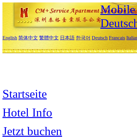
Mobile 
Deutsc
English
简体中文
繁體中文
日本語
한국어
Deutsch
Français
Itali
Startseite
Hotel Info
Jetzt buchen