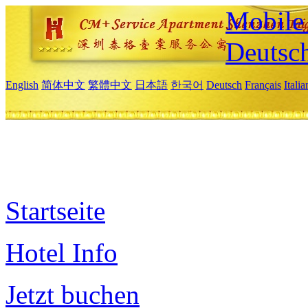
Mobile 
Deutsc
English
简体中文
繁體中文
日本語
한국어
Deutsch
Français
Itali
Startseite
Hotel Info
Jetzt buchen