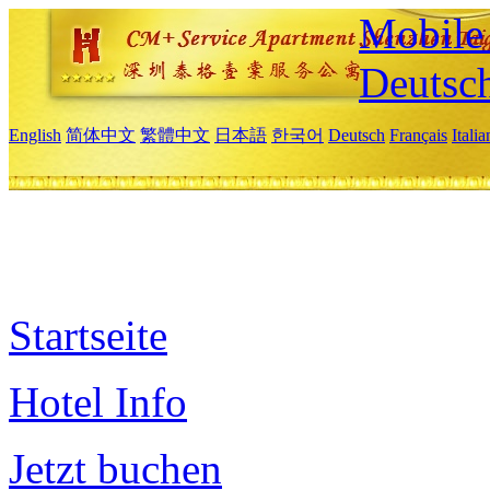
Mobile 
Deutsc
English
简体中文
繁體中文
日本語
한국어
Deutsch
Français
Itali
Startseite
Hotel Info
Jetzt buchen