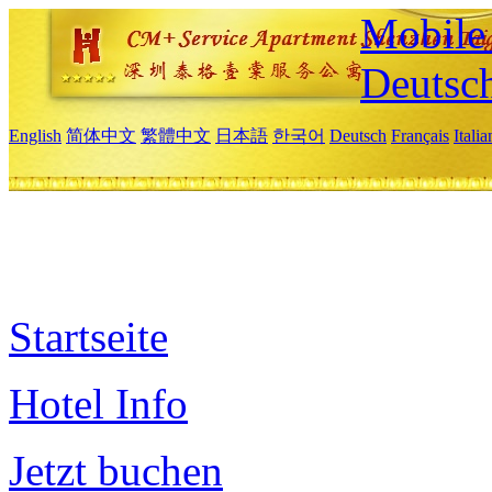
Mobile 
Deutsc
English
简体中文
繁體中文
日本語
한국어
Deutsch
Français
Itali
Startseite
Hotel Info
Jetzt buchen